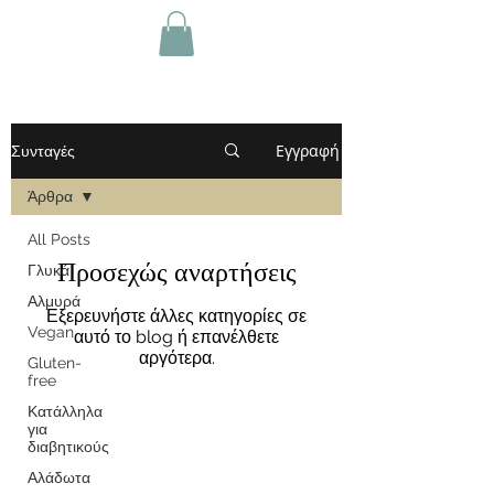
Εγγραφή
Συνταγές
Άρθρα
All Posts
Προσεχώς αναρτήσεις
Γλυκά
Αλμυρά
Εξερευνήστε άλλες κατηγορίες σε
Vegan
αυτό το blog ή επανέλθετε
αργότερα.
Gluten-
free
Κατάλληλα
για
διαβητικούς
Αλάδωτα