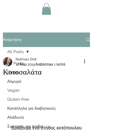
Ανάρτηση
All Posts
Nutrivas Diet
All Posts
12 Μαρ 2019
διαβάστηκε 1 λεπτά
Κοτοσαλάτα
Γλυκά
Αλμυρά
Vegan
Gluten-free
Κατάλληλα για διαβητικούς
Αλάδωτα
Συνταγές για παιδιά
Βράζουμε ένα στήθος κοτόπουλου