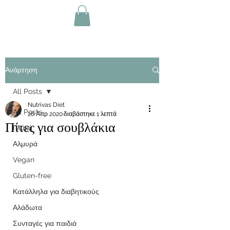
Ανάρτηση
All Posts
Nutrivas Diet
All Posts
26 Απρ 2020
διαβάστηκε 1 λεπτά
Πίτες για σουβλάκια
Γλυκά
Αλμυρά
Vegan
Gluten-free
Κατάλληλα για διαβητικούς
Αλάδωτα
Συνταγές για παιδιά