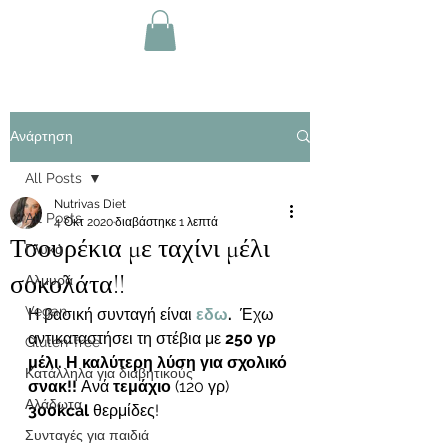
Ανάρτηση
All Posts
Nutrivas Diet
All Posts
4 Οκτ 2020
διαβάστηκε 1 λεπτά
Τσουρέκια με ταχίνι μέλι
Γλυκά
σοκολάτα!!
Αλμυρά
Vegan
Η βασική συνταγή είναι 
εδω
.  
Έχω 
αντικαταστήσει τη στέβια με
 250 γρ 
Gluten-free
μέλι. Η καλύτερη λύση για σχολικό 
Κατάλληλα για διαβητικούς
σνακ!!
 Ανά 
τεμάχιο
 (120 γρ) 
Αλάδωτα
300kcal
 θερμίδες!  
Συνταγές για παιδιά