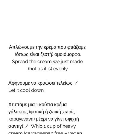
Απλώνουμε την κρέμα που φτιάξαμε 
(όπως είναι ζεστή) ομοιόμορφα.
Spread the cream we just made 
(hot as it is) evenly
Αφήνουμε να κρυώσει τελείως  /  
Let it cool down.
Χτυπάμε μια 1 κούπα κρέμα 
γάλακτος (φυτική ή ζωική χωρίς 
καραγενάνη) μέχρι να γίνει σφιχτή 
σαντιγί  /  Whip 1 cup of heavy 
cream (carrageenan free – vegan 