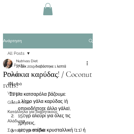
Ανάρτηση
All Posts
Nutrivas Diet
All Posts
27 Δεκ 2019
διαβάστηκε 1 λεπτά
Ρολάκια καρύδας! / Coconut
Γλυκά
rolls!
Αλμυρά
Vegan
 Σε μια κατσαρόλα βάζουμε:  
1 λίτρο γάλα καρύδας (ή 
Gluten-free
οποιοδήποτε άλλο γάλα), 
Κατάλληλα για διαβητικούς
150γρ αλεύρι για όλες τις 
Αλάδωτα
χρήσεις, 
220γρ στέβια κρυσταλλική (1:1) ή 
Συνταγές για παιδιά